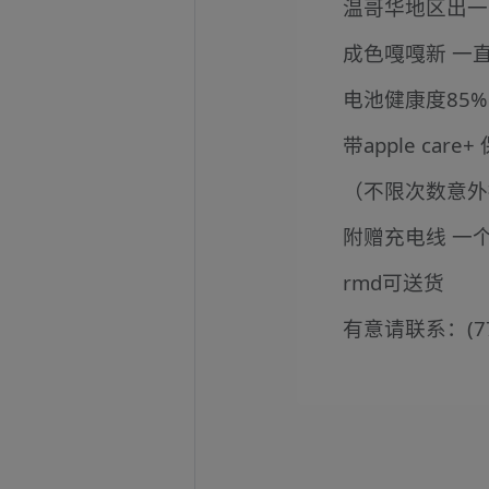
温哥华地区出一台99
成色嘎嘎新 一直
电池健康度85%
带apple car
（不限次数意外
附赠充电线 一
rmd可送货
有意请联系：(778