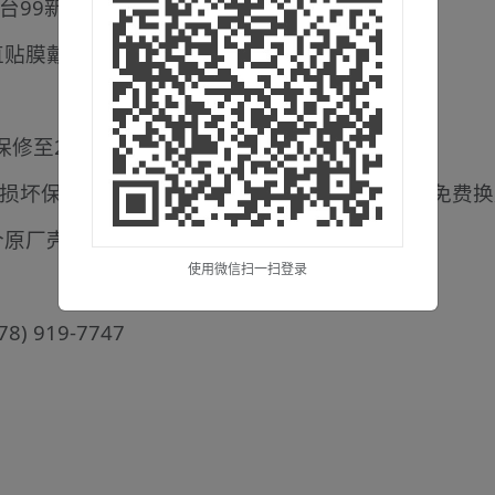
新iPhone 14 pro max 128gb
贴膜戴壳 0划痕
e+ 保修至25年三月
损坏保险+未来一年内电池健康度低于80%可以免费
个原厂壳 三个副厂壳
使用微信扫一扫登录
) 919-7747